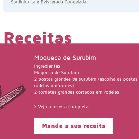
Sardinha Laje Eviscerada Congelada
Receitas
Moqueca de Surubim
Ingredientes:
Moqueca de Surubim
2 postas grandes de surubim (escolha as postas
rodelas uniformes)
2 tomates grandes cortados em rodelas
2 cebolas médias cortadas em rodelas
1 pimentão verde grande cortado em rodelas (ou
Veja a receita completa
pequenos sendo um verde e um vermelho)
1/2 maço de coentro em folhas sem os talinhos
2 dentes de alho fatiados bem fininhos
Mande a sua receita
1/2 garrafinha de leite de coco
Ervas finas secas